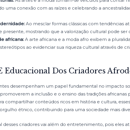
tórias:
As artes e a moda tornam-se veículos para contar hi
o uma conexão com as raízes e celebrando a ancestralidad
odernidade:
Ao mesclar formas clássicas com tendências atua
 presente, mostrando que a valorização cultural pode ser 
e africana:
A arte africana e a moda afro exibem a plurali
ereótipos ao evidenciar sua riqueza cultural através de cr
E Educacional Dos Criadores Afro
entes desempenham um papel fundamental no impacto soc
 promoverem a inclusão e o ensino das tradições africanas 
ara compartilhar conteúdos ricos em história e cultura, esse
o orgulho étnico, contribuindo para uma sociedade mais dive
al desses criadores vai além do entretenimento, pois eles