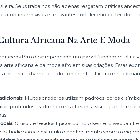
rasileira. Seus trabalhos não apenas resgatam práticas anc
es continuem vivas e relevantes, fortalecendo o tecido soc
Cultura Africana Na Arte E Moda
temporâneos têm desempenhado um papel fundamental na val
arte africana e da moda afro em suas criações. Essas expre
ica história e diversidade do continente africano e reafirma
dicionais:
Muitos criadores utilizam padrões, cores e símbo
urais profundos, traduzindo essa herança visual para forma
pas.
ocais:
O uso de tecidos típicos como o kente, o wax print e 
cas tradicionais e estimula o conhecimento sobre a origem 