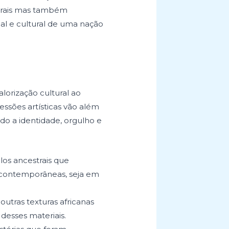
estrais mas também
ial e cultural de uma nação
orização cultural ao
ssões artísticas vão além
ndo a identidade, orgulho e
los ancestrais que
s contemporâneas, seja em
outras texturas africanas
desses materiais.