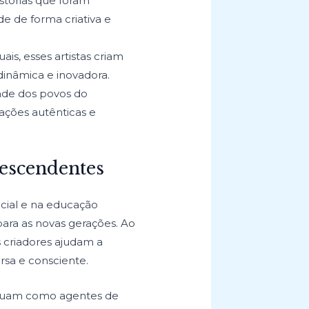
stórias que foram
e de forma criativa e
is, esses artistas criam
dinâmica e inovadora.
dade dos povos do
iações autênticas e
descendentes
ial e na educação
para as novas gerações. Ao
s criadores ajudam a
rsa e consciente.
 atuam como agentes de