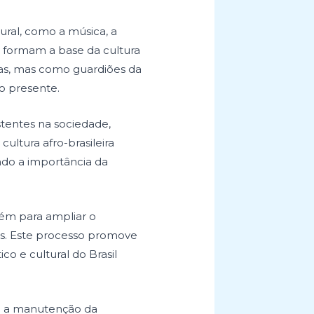
tural, como a música, a
que formam a base da cultura
tas, mas como guardiões da
o presente.
stentes na sociedade,
ultura afro-brasileira
ndo a importância da
bém para ampliar o
das. Este processo promove
co e cultural do Brasil
ra a manutenção da