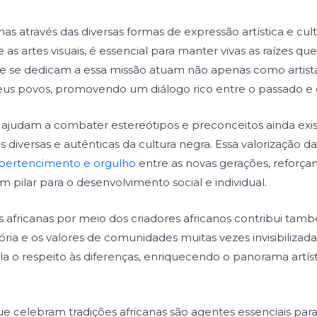
anas através das diversas formas de expressão artística e cul
 e as artes visuais, é essencial para manter vivas as raízes 
 que se dedicam a essa missão atuam não apenas como artis
seus povos, promovendo um diálogo rico entre o passado e 
s ajudam a combater estereótipos e preconceitos ainda exi
iversas e autênticas da cultura negra. Essa valorização da c
pertencimento e orgulho
entre as novas gerações, reforça
 pilar para o desenvolvimento social e individual.
s africanas por meio dos criadores africanos contribui tam
ria e os valores de comunidades muitas vezes invisibiliza
ula o respeito às diferenças, enriquecendo o panorama artísti
ue celebram tradições africanas são agentes essenciais pa