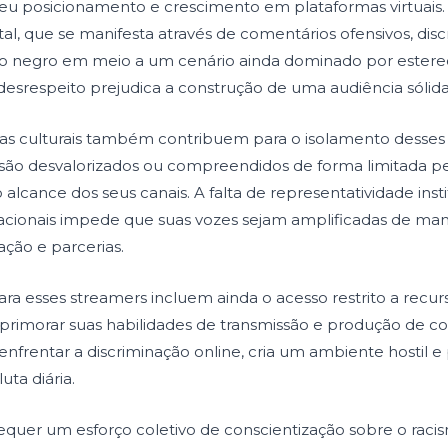
 seu posicionamento e crescimento em plataformas virtuais.
tal, que se manifesta através de comentários ofensivos, disc
o negro em meio a um cenário ainda dominado por estereót
desrespeito prejudica a construção de uma audiência sólida
ras culturais também contribuem para o isolamento desses c
são desvalorizados ou compreendidos de forma limitada pe
 alcance dos seus canais. A falta de representatividade inst
cionais impede que suas vozes sejam amplificadas de manei
ção e parcerias.
ara esses streamers incluem ainda o acesso restrito a recur
imorar suas habilidades de transmissão e produção de cont
nfrentar a discriminação online, cria um ambiente hostil 
ta diária.
equer um esforço coletivo de conscientização sobre o raci