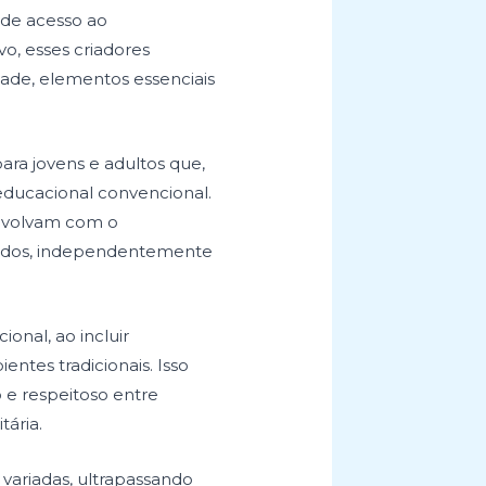
s de acesso ao
o, esses criadores
ade, elementos essenciais
ra jovens e adultos que,
 educacional convencional.
 envolvam com o
 todos, independentemente
onal, ao incluir
ntes tradicionais. Isso
 e respeitoso entre
tária.
 variadas, ultrapassando