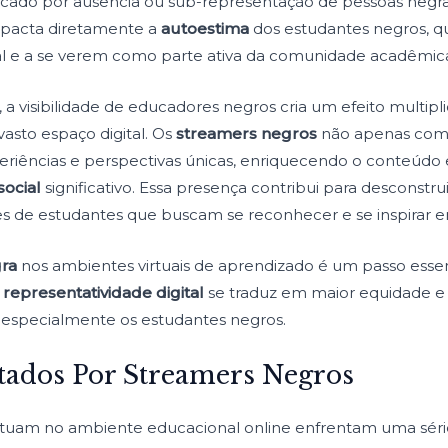
rcado por ausência ou sub-representação de pessoas negras
mpacta diretamente a
autoestima
dos estudantes negros, q
al e a se verem como parte ativa da comunidade acadêmica 
 a visibilidade de educadores negros cria um efeito multip
vasto espaço digital. Os
streamers negros
não apenas com
riências e perspectivas únicas, enriquecendo o conteúdo 
social
significativo. Essa presença contribui para desconstrui
es de estudantes que buscam se reconhecer e se inspirar em
gra
nos ambientes virtuais de aprendizado é um passo ess
a
representatividade digital
se traduz em maior equidade 
, especialmente os estudantes negros.
tados Por Streamers Negros
tuam no ambiente educacional online enfrentam uma série 