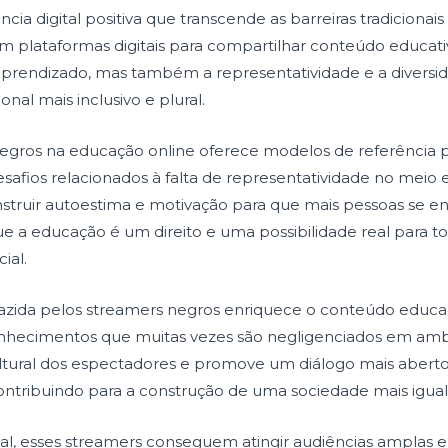
ncia digital positiva que transcende as barreiras tradicionai
m plataformas digitais para compartilhar conteúdo educativ
endizado, mas também a representatividade e a diversid
al mais inclusivo e plural.
egros na educação online oferece modelos de referência pa
safios relacionados à falta de representatividade no meio
construir autoestima e motivação para que mais pessoas se
e a educação é um direito e uma possibilidade real para
ial.
trazida pelos streamers negros enriquece o conteúdo educaci
conhecimentos que muitas vezes são negligenciados em ambie
tural dos espectadores e promove um diálogo mais aberto
ntribuindo para a construção de uma sociedade mais iguali
ital, esses streamers conseguem atingir audiências amplas e