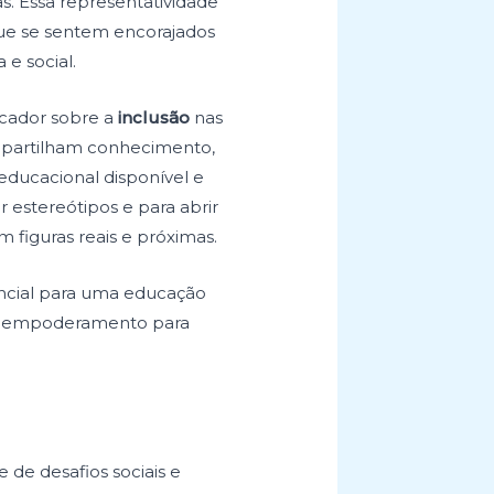
. Essa representatividade
ue se sentem encorajados
e social.
licador sobre a
inclusão
nas
partilham conhecimento,
educacional disponível e
r estereótipos e para abrir
 figuras reais e próximas.
encial para uma educação
e empoderamento para
de desafios sociais e