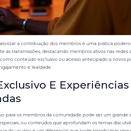
alorizar a contribuição dos membros é uma prática poderosa
nte as transmissões, destacando membros ativos nas redes 
omo conteúdo exclusivo ou acesso antecipado a novos proj
engajamento e lealdade.
xclusivo E Experiências
adas
vo para os membros da comunidade pode ser um grande atra
s especiais, ou conteúdos que aprofundam os temas discutid
ncia do usuário é um diferencial que pode transformar se