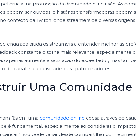
el crucial na promoção da diversidade e inclusão. As c
s podem ser ouvidas, e histórias transformadoras podem se
 no contexto da Twitch, onde streamers de diversas origen
e engajada ajuda os streamers a entender melhor as prefe
edback constante o torna mais relevante, especialmente q
 não apenas aumenta a satisfação do espectador, mas tam
o do canal e a atratividade para patrocinadores.
truir Uma Comunidade 
ormam fãs em uma
comunidade online
coesa através de estra
de é fundamental, especialmente ao considerar o impact
 alcançar? Isso pode variar desde compartilhar conhecimen