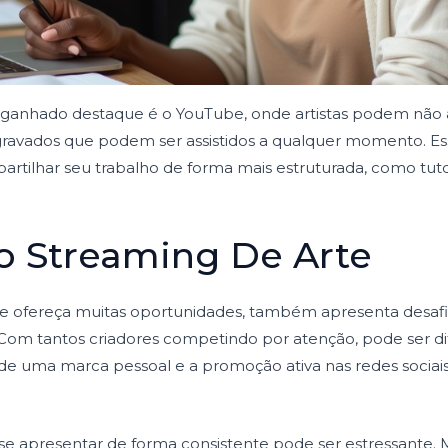
ganhado destaque é o YouTube, onde artistas podem não ap
avados que podem ser assistidos a qualquer momento. Essa 
tilhar seu trabalho de forma mais estruturada, como tutor
o Streaming De Arte
e ofereça muitas oportunidades, também apresenta desafio
. Com tantos criadores competindo por atenção, pode ser difí
e uma marca pessoal e a promoção ativa nas redes sociais s
 se apresentar de forma consistente pode ser estressante. M