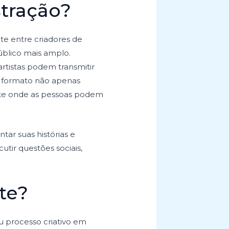
stração?
te entre criadores de
úblico mais amplo.
rtistas podem transmitir
e formato não apenas
nte onde as pessoas podem
tar suas histórias e
utir questões sociais,
.
te?
u processo criativo em